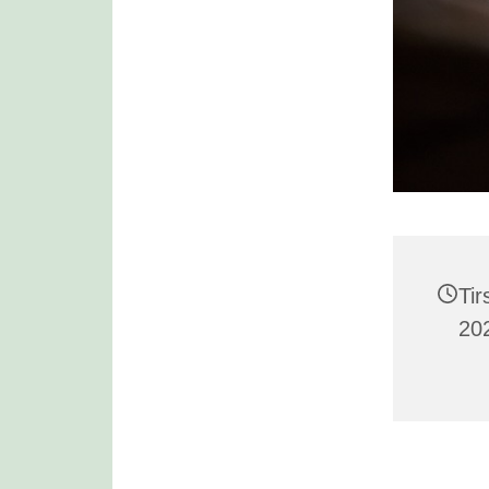
Ti
202