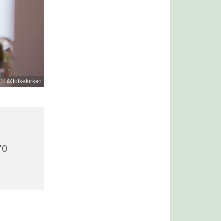
© @folkekirken
70