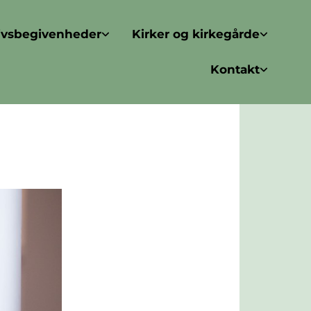
ivsbegivenheder
Kirker og kirkegårde
Kontakt