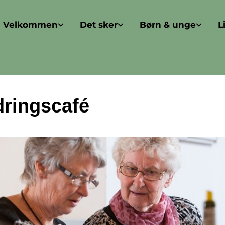
Velkommen
Det sker
Børn & unge
L
dringscafé