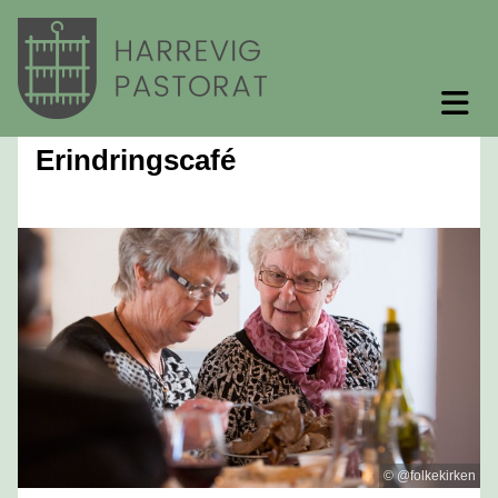
Erindringscafé
© @folkekirken