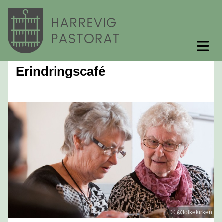
Erindringscafé
© @folkekirken