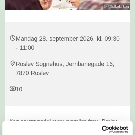
© @folkekirken
Mandag 28. september 2026, kl. 09:30
- 11:00
Roslev Sognehus, Jernbanegade 16,
7870 Roslev
10
Kom og vær med til et par hyggelige timer i Roslev
sognehus, hvor vi spiser rundstykker, drikker kaffe og