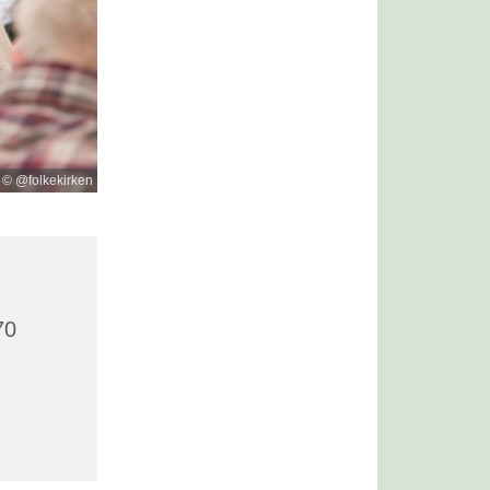
© @folkekirken
70