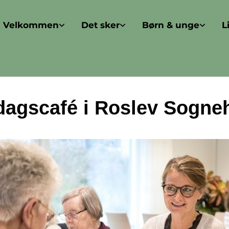
Velkommen
Det sker
Børn & unge
L
agscafé i Roslev Sogne