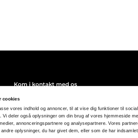
Kom i kontakt med os
8540-faelles@km.dk
 cookies
passe vores indhold og annoncer, til at vise dig funktioner til soci
fik. Vi deler også oplysninger om din brug af vores hjemmeside m
 medier, annonceringspartnere og analysepartnere. Vores partne
ndre oplysninger, du har givet dem, eller som de har indsamlet 