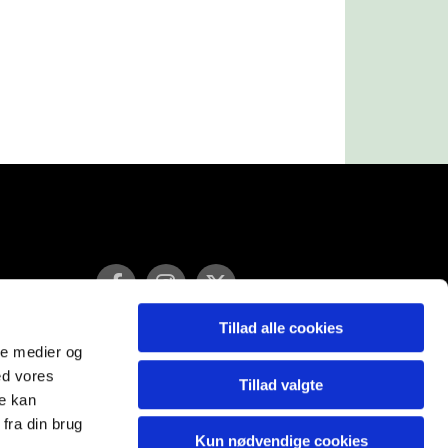
Tillad alle cookies
ale medier og
ed vores
Tillad valgte
re kan
fra din brug
Kun nødvendige cookies