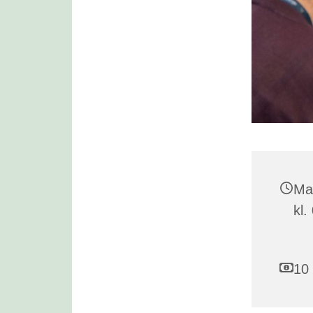
Ma
kl.
10