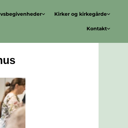
ivsbegivenheder
Kirker og kirkegårde
Kontakt
hus