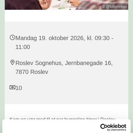
© @folkekirken
Mandag 19. oktober 2026, kl. 09:30 -
11:00
Roslev Sognehus, Jernbanegade 16,
7870 Roslev
10
Kom og vær med til et par hyggelige timer i Roslev
sognehus, hvor vi spiser rundstykker, drikker kaffe og