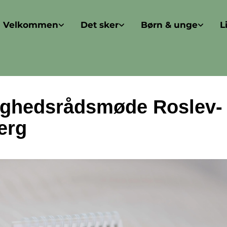
Velkommen
Det sker
Børn & unge
L
ghedsrådsmøde Roslev-
erg