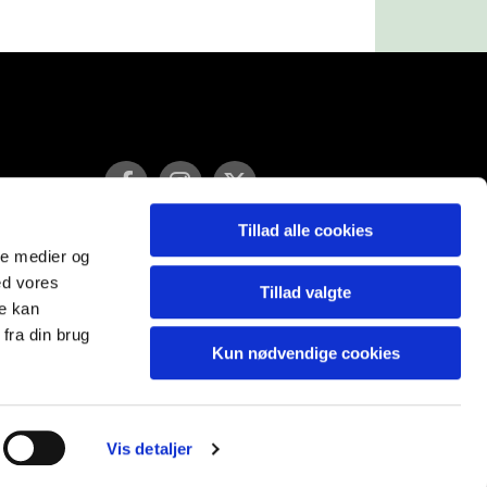
Tillad alle cookies
ale medier og
ed vores
Tillad valgte
re kan
fra din brug
Kun nødvendige cookies
Vis detaljer