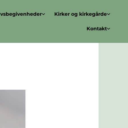
ivsbegivenheder
Kirker og kirkegårde
Kontakt