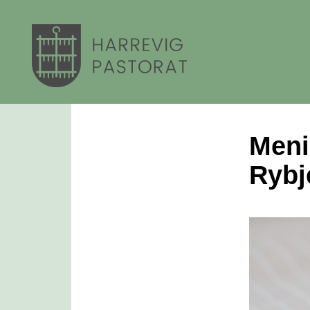
Meni
Rybj