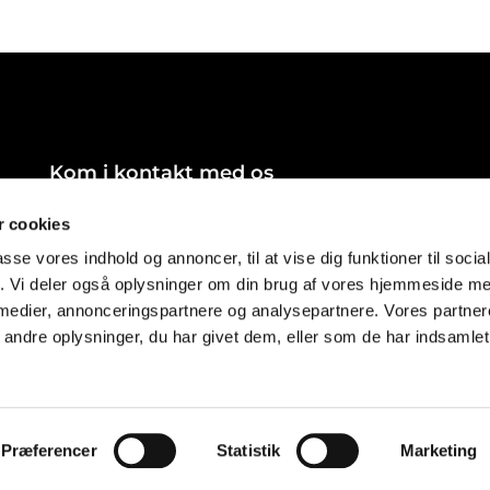
Kom i kontakt med os
8540-faelles@km.dk
 cookies
passe vores indhold og annoncer, til at vise dig funktioner til soci
fik. Vi deler også oplysninger om din brug af vores hjemmeside m
 medier, annonceringspartnere og analysepartnere. Vores partne
ndre oplysninger, du har givet dem, eller som de har indsamlet 
Privatlivspolitik
Log på ChurchDesk
Præferencer
Statistik
Marketing