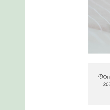
On
202