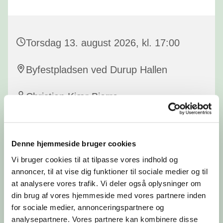
Torsdag 13. august 2026, kl. 17:00
Byfestpladsen ved Durup Hallen
Christian Kjær Bjerre
Denne hjemmeside bruger cookies
Byfesten i Durup begynder med en gudstjeneste. Ved
Vi bruger cookies til at tilpasse vores indhold og
gudstjenesten medvirker personalet fra Durup Kirke.
annoncer, til at vise dig funktioner til sociale medier og til
Kom og begynd byfesten i Durup med en
at analysere vores trafik. Vi deler også oplysninger om
gudstjeneste.
din brug af vores hjemmeside med vores partnere inden
for sociale medier, annonceringspartnere og
analysepartnere. Vores partnere kan kombinere disse