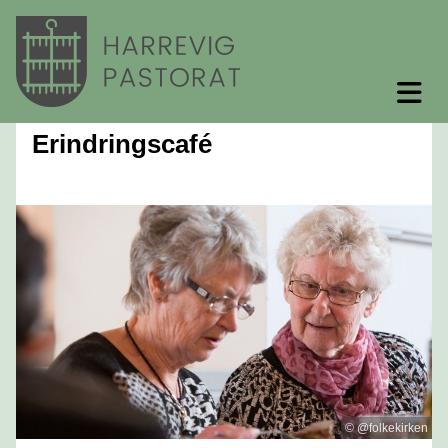
Erindringscafé
© @folkekirken